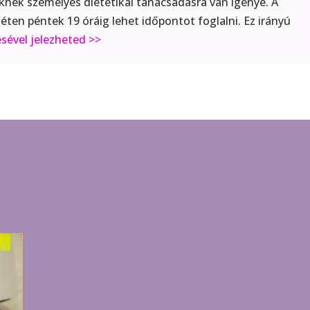
knek személyes dietetikai tanácsadásra van igénye. A
éten péntek 19 óráig lehet időpontot foglalni. Ez irányú
ésével jelezheted >>