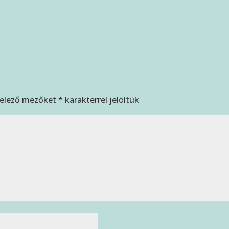
telező mezőket
*
karakterrel jelöltük