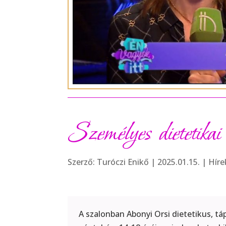
Személyes dietetika
Szerző:
Turóczi Enikő
|
2025.01.15.
|
Híre
A szalonban Abonyi Orsi dietetikus, 