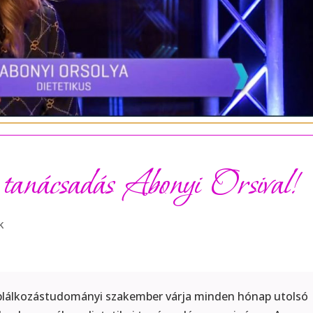
i tanácsadás Abonyi Orsival!
k
táplálkozástudományi szakember várja minden hónap utolsó