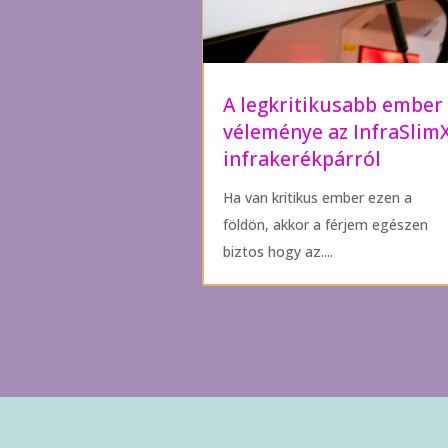
A legkritikusabb ember
véleménye az InfraSlim
infrakerékpárról
Ha van kritikus ember ezen a
földön, akkor a férjem egészen
biztos hogy az....