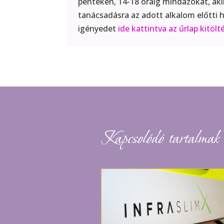
péntekén, 14-18 óráig mindazokat, aki
tanácsadásra az adott alkalom előtti h
igényedet
ide kattintva az űrlap kitölt
Kapcsolódó tartalmak