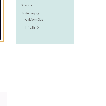
Szauna
Tudásanyag
Alakformálás
InfraSlimX