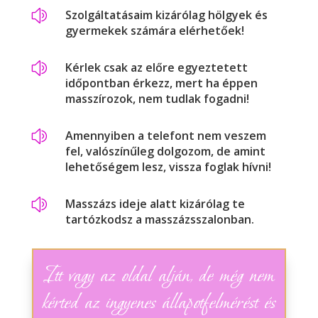
z
Szolgáltatásaim kizárólag hölgyek és
gyermekek számára elérhetőek!
z
Kérlek csak az előre egyeztetett
időpontban érkezz, mert ha éppen
masszírozok, nem tudlak fogadni!
z
Amennyiben a telefont nem veszem
fel, valószínűleg dolgozom, de amint
lehetőségem lesz, vissza foglak hívni!
z
Masszázs ideje alatt kizárólag te
tartózkodsz a masszázsszalonban.
Itt vagy az oldal alján, de még nem
kérted az ingyenes állapotfelmérést és