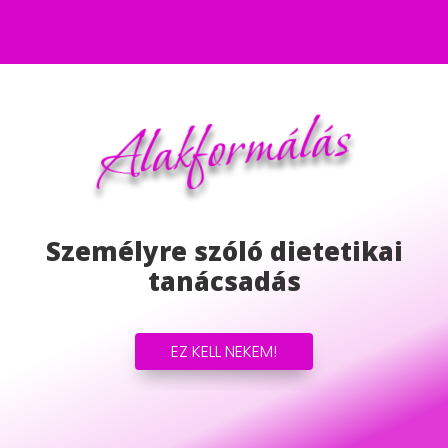
Alakformálás
Személyre szóló dietetikai
tanácsadás
EZ KELL NEKEM!