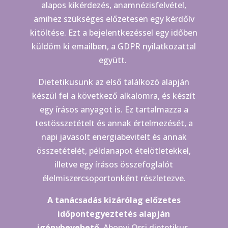
alapos kikérdezés, anamnézisfelvétel,
amihez szükséges előzetesen egy kérdőív
kitöltése. Ezt a bejelentkezéssel egy időben
küldöm ki emailben, a GDPR nyilatkozattal
együtt.
Dietetikusunk az első találkozó alapján
készül fel a következő alkalomra, és készít
egy írásos anyagot is. Ez tartalmazza a
testösszetételt és annak értelmezését, a
napi javasolt energiabevitelt és annak
összetételét, példanapot ételötletekkel,
illetve egy írásos összefoglalót
élelmiszercsoportonként részletezve.
A tanácsadás kizárólag előzetes
időpontegyeztetés alapján
igénybevehető.
Abonyi Orsi dietetikus,