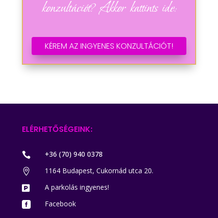
konzultációt? Akkor kattints ide:
KÉREM AZ INGYENES KONZULTÁCIÓT!
ELÉRHETŐSÉGEINK:
+36 (70) 940 0378

1164 Budapest, Cukornád utca 20.

A parkolás ingyenes!

Facebook
