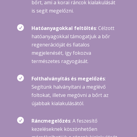
bőrt, ami a korai ráncok kialakulását
is segít megelőzni.

Hatóanyagokkal feltöltés
: Célzott
hatóanyagokkal támogatjuk a bőr
regenerációját és fiatalos
megjelenését, így fokozva
természetes ragyogását.

Folthalványítás és megelőzés
:
Segítünk halványítani a meglévő
foltokat, illetve megóvni a bőrt az
újabbak kialakulásától.

Ráncmegelőzés
: A feszesítő
kezeléseknek köszönhetően