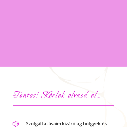
Fontos! Kérlek olvasd el…
z
Szolgáltatásaim kizárólag hölgyek és