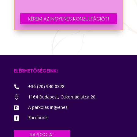
KÉREM AZ INGYENES KONZULTÁCIÓT!
ELÉRHETŐSÉGEINK:
+36 (70) 940 0378

1164 Budapest, Cukornád utca 20.

A parkolás ingyenes!

Facebook

KAPCSOLAT