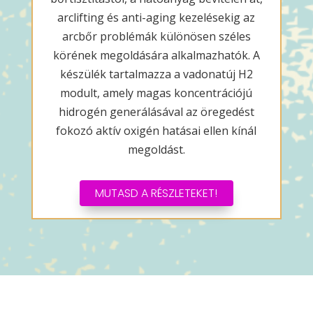
arclifting és anti-aging kezelésekig az
arcbőr problémák különösen széles
körének megoldására alkalmazhatók. A
készülék tartalmazza a vadonatúj H2
modult, amely magas koncentrációjú
hidrogén generálásával az öregedést
fokozó aktív oxigén hatásai ellen kínál
megoldást.
MUTASD A RÉSZLETEKET!