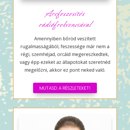
Arcfeszesítés
rádiófrekvenciával
Amennyiben bőröd veszített
rugalmasságából, feszessége már nem a
régi, szemhéjad, orcáid megereszkedtek,
vagy épp ezeket az állapotokat szeretnéd
megelőzni, akkor ez pont neked való.
MUTASD A RÉSZLETEKET!