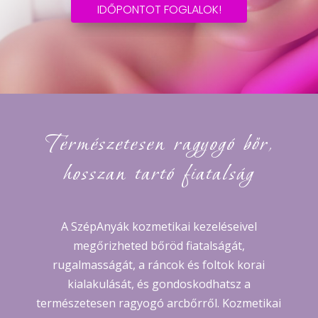
IDŐPONTOT FOGLALOK!
Természetesen ragyogó bőr,
hosszan tartó fiatalság
A SzépAnyák kozmetikai kezeléseivel
megőrizheted bőröd fiatalságát,
rugalmasságát, a ráncok és foltok korai
kialakulását, és gondoskodhatsz a
természetesen ragyogó arcbőrről. Kozmetikai