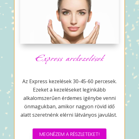
Express arckezelések
Az Express kezelések 30-45-60 percesek.
Ezeket a kezeléseket leginkább
alkalomszerűen érdemes igénybe venni
önmagukban, amikor nagyon rövid idő
alatt szeretnénk elérni látványos javulást.
MEGNÉZEM A RÉSZLETEKET!