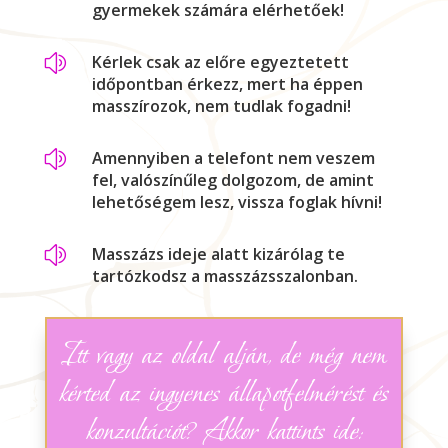
gyermekek számára elérhetőek!
z
Kérlek csak az előre egyeztetett
időpontban érkezz, mert ha éppen
masszírozok, nem tudlak fogadni!
z
Amennyiben a telefont nem veszem
fel, valószínűleg dolgozom, de amint
lehetőségem lesz, vissza foglak hívni!
z
Masszázs ideje alatt kizárólag te
tartózkodsz a masszázsszalonban.
Itt vagy az oldal alján, de még nem
kérted az ingyenes állapotfelmérést és
konzultációt? Akkor kattints ide: