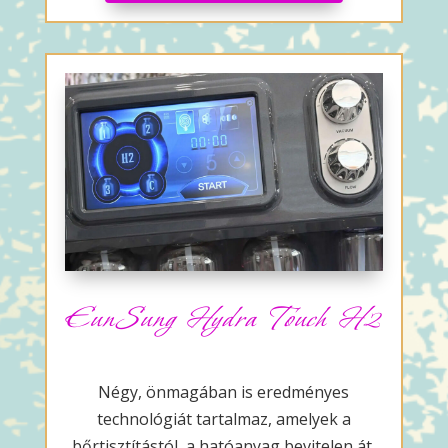
EunSung Hydra Touch H2
Négy, önmagában is eredményes
technológiát tartalmaz, amelyek a
bőrtisztítástól, a hatóanyag bevitelen át,