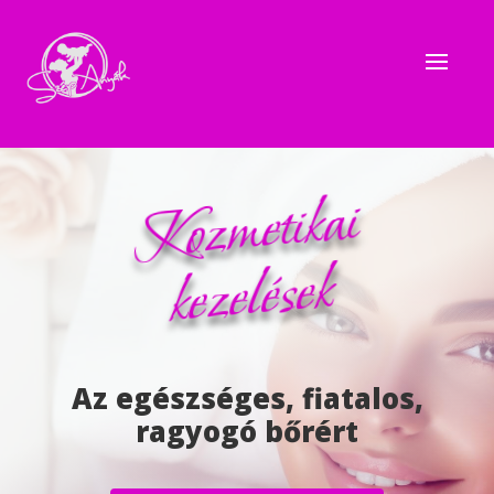
Koz
metikai
kezelések
Az egészséges, fiatalos,
ragyogó bőrért