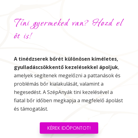
Tini gyermeked van? Hozd el
őt is!
A tinédzserek bőrét különösen kíméletes,
gyulladáscsökkentő kezelésekkel ápoljuk
,
amelyek segítenek megelőzni a pattanások és
problémás bőr kialakulását, valamint a
hegesedést. A SzépAnyák tini kezelésével a
fiatal bőr időben megkapja a megfelelő ápolást
és támogatást.
KÉREK IDŐPONTOT!