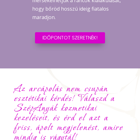
mérsékelhetjük a ráncok kialakulását,
hogy bőröd hosszú ideig fiatalos
maradjon.
IDŐPONTOT SZERETNÉK!
Az arcápolás nem csupán
esztétikai kérdés! Válaszd a
SzépAnyák kozmetikai
kezeléseit, és érd el azt a
friss, ápolt megjelenést, amire
mindig is vágytál!