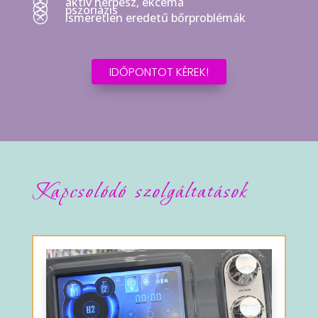
Q
aktiv herpesz, ekcéma
Q
pszoriázis
Q
ismeretlen eredetű bőrproblémák
IDŐPONTOT KÉREK!
Kapcsolódó szolgáltatások