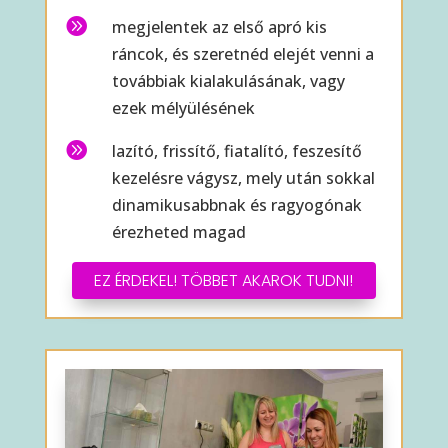

megjelentek az első apró kis
ráncok, és szeretnéd elejét venni a
továbbiak kialakulásának, vagy
ezek mélyülésének

lazító, frissítő, fiatalító, feszesítő
kezelésre vágysz, mely után sokkal
dinamikusabbnak és ragyogónak
érezheted magad
EZ ÉRDEKEL! TÖBBET AKAROK TUDNI!