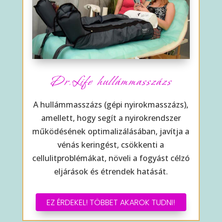
Dr.Life hullámmasszázs
A hullámmasszázs (gépi nyirokmasszázs),
amellett, hogy segít a nyirokrendszer
működésének optimalizálásában, javítja a
vénás keringést, csökkenti a
cellulitproblémákat, növeli a fogyást célzó
eljárások és étrendek hatását.
EZ ÉRDEKEL! TÖBBET AKAROK TUDNI!