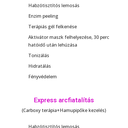
Habzótisztítós lemosás
Enzim peeling
Terápiás gél felkenése
Aktivátor maszk felhelyezése, 30 perc
hatóidő után lehúzása
Tonizálás
Hidratálás
Fényvédelem
Express arcfiatalítás
(Carboxy terápia+Hamupipőke kezelés)
Habzótisztítós lemosás