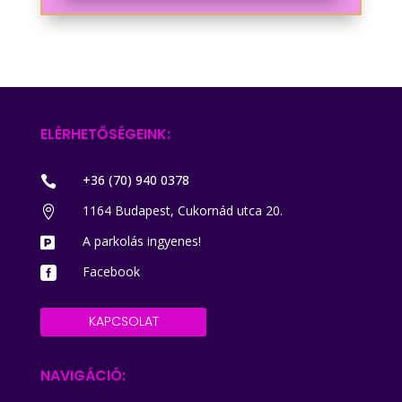
ELÉRHETŐSÉGEINK:
+36 (70) 940 0378

1164 Budapest, Cukornád utca 20.

A parkolás ingyenes!

Facebook

KAPCSOLAT
NAVIGÁCIÓ: