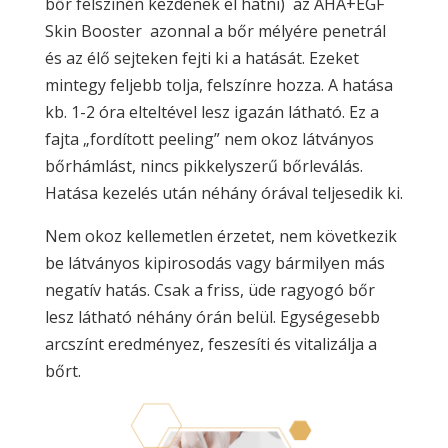
bőr felszínén kezdenek el hatni) az AHA+EGF
Skin Booster azonnal a bőr mélyére penetrál
és az élő sejteken fejti ki a hatását. Ezeket
mintegy feljebb tolja, felszínre hozza. A hatása
kb. 1-2 óra elteltével lesz igazán látható. Ez a
fajta „fordított peeling” nem okoz látványos
bőrhámlást, nincs pikkelyszerű bőrleválás.
Hatása kezelés után néhány órával teljesedik ki.
Nem okoz kellemetlen érzetet, nem következik
be látványos kipirosodás vagy bármilyen más
negatív hatás. Csak a friss, üde ragyogó bőr
lesz látható néhány órán belül. Egységesebb
arcszínt eredményez, feszesíti és vitalizálja a
bőrt.