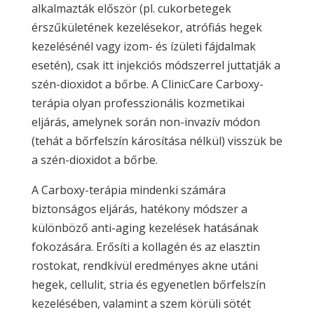
alkalmazták először (pl. cukorbetegek
érszűkületének kezelésekor, atrófiás hegek
kezelésénél vagy izom- és ízületi fájdalmak
esetén), csak itt injekciós módszerrel juttatják a
szén-dioxidot a bőrbe. A ClinicCare Carboxy-
terápia olyan professzionális kozmetikai
eljárás, amelynek során non-invazív módon
(tehát a bőrfelszín károsítása nélkül) visszük be
a szén-dioxidot a bőrbe.
A Carboxy-terápia mindenki számára
biztonságos eljárás, hatékony módszer a
különböző anti-aging kezelések hatásának
fokozására. Erősíti a kollagén és az elasztin
rostokat, rendkívül eredményes akne utáni
hegek, cellulit, stria és egyenetlen bőrfelszín
kezelésében, valamint a szem körüli sötét