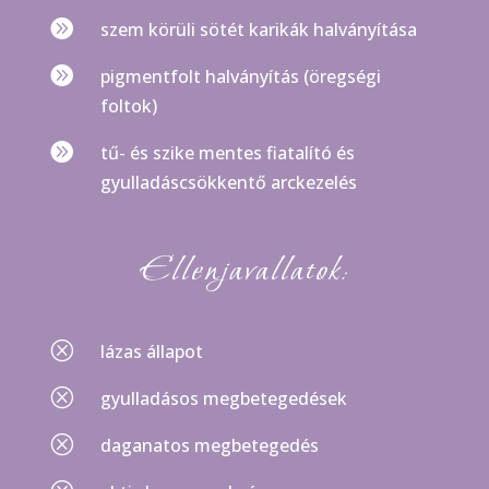

szem körüli sötét karikák halványítása

pigmentfolt halványítás (öregségi
foltok)

tű- és szike mentes fiatalító és
gyulladáscsökkentő arckezelés
Ellenjavallatok:
Q
lázas állapot
Q
gyulladásos megbetegedések
Q
daganatos megbetegedés