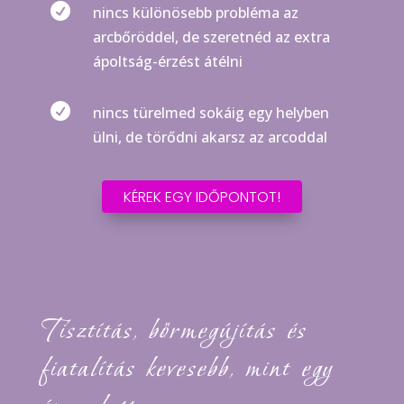

nincs különösebb probléma az
arcbőröddel, de szeretnéd az extra
ápoltság-érzést átélni

nincs türelmed sokáig egy helyben
ülni, de törődni akarsz az arcoddal
KÉREK EGY IDŐPONTOT!
Tisztítás, bőrmegújítás és
fiatalítás kevesebb, mint egy