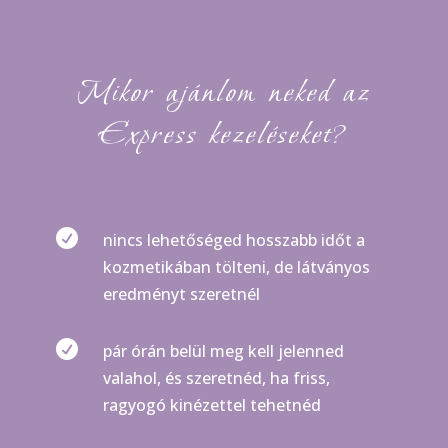
Mikor ajánlom neked az
Express kezeléseket?

nincs lehetőséged hosszabb időt a
kozmetikában tölteni, de látványos
eredményt szeretnél

pár órán belül meg kell jelenned
valahol, és szeretnéd, ha friss,
ragyogó kinézettel tehetnéd