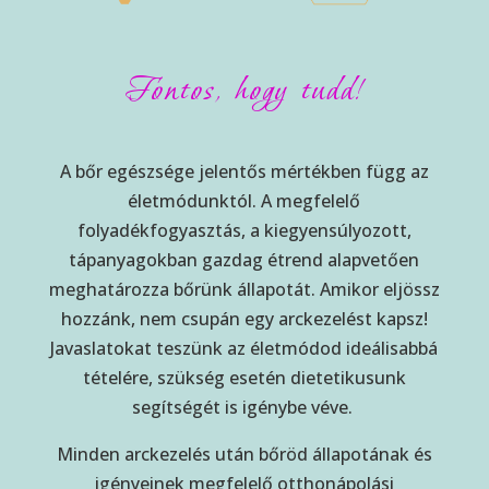
Fontos, hogy tudd!
A bőr egészsége jelentős mértékben függ az
életmódunktól. A megfelelő
folyadékfogyasztás, a kiegyensúlyozott,
tápanyagokban gazdag étrend alapvetően
meghatározza bőrünk állapotát. Amikor eljössz
hozzánk, nem csupán egy arckezelést kapsz!
Javaslatokat teszünk az életmódod ideálisabbá
tételére, szükség esetén dietetikusunk
segítségét is igénybe véve.
Minden arckezelés után bőröd állapotának és
igényeinek megfelelő otthonápolási