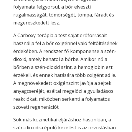
folyamata felgyorsul, a bőr elveszti
rugalmasságát, tömörségét, tompa, fáradt és
megereszkedett lesz.
A Carboxy-terápia a test saját erőforrásait
használja fel a bőr oxigénnel való feltöltésének
érdekében. A rendszer fő komponense a szén-
dioxid, amely behatol a bőrbe. Amikor nő a
bőrben a szén-dioxid szint, a hemoglobin ezt
érzékeli, és ennek hatására több oxigént ad le.
A megnövekedett oxigénszint javítja a sejtek
anyagcseréjét, ezáltal megelőzi a gyulladásos
reakciókat, miközben serkenti a folyamatos
szöveti regenerációt.
Sok más kozmetikai eljáráshoz hasonlóan, a
szén-dioxidra épülő kezelést is az orvoslásban