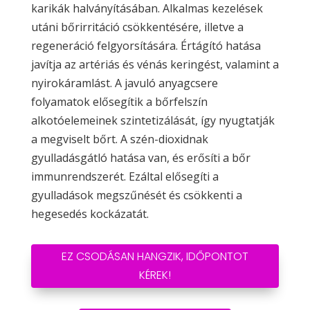
karikák halványításában. Alkalmas kezelések
utáni bőrirritáció csökkentésére, illetve a
regeneráció felgyorsítására. Értágító hatása
javítja az artériás és vénás keringést, valamint a
nyirokáramlást. A javuló anyagcsere
folyamatok elősegítik a bőrfelszín
alkotóelemeinek szintetizálását, így nyugtatják
a megviselt bőrt. A szén-dioxidnak
gyulladásgátló hatása van, és erősíti a bőr
immunrendszerét. Ezáltal elősegíti a
gyulladások megszűnését és csökkenti a
hegesedés kockázatát.
EZ CSODÁSAN HANGZIK, IDŐPONTOT
KÉREK!