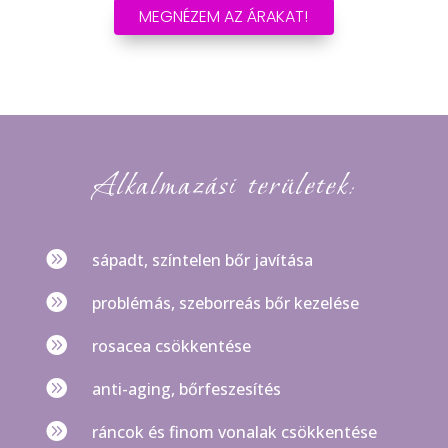
MEGNÉZEM AZ ÁRAKAT!
Alkalmazási területek:

sápadt, színtelen bőr javítása

problémás, szeborreás bőr kezelése

rosacea csökkentése

anti-aging, bőrfeszesítés

ráncok és finom vonalak csökkentése