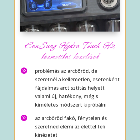
EunSung Hydra Touch H2
kozmetikai kezelések

problémás az arcbőröd, de
szeretnél a kellemetlen, esetenként
fájdalmas arctisztítás helyett
valami új, hatékony, mégis
kíméletes módszert kipróbálni

az arcbőröd fakó, fénytelen és
szeretnéd elérni az élettel teli
kinézetet