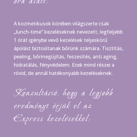
óra alatt:
A kozmetikusok körében világszerte csak
„lunch-time” kezeléseknek nevezett, legfeljebb
1 órát igénybe vevő kezelések teljeskörű
ápolást biztosítanak bőrünk számára. Tisztítás,
peeling, bőrmegújítás, feszesítés, anti aging,
hidratálás, fényvédelem. Ezek mind részei a
rövid, de annál hatékonyabb kezeléseknek.
Konzultáció, hogy a legjobb
eredményt érjük el az
Express kezelésekkel: