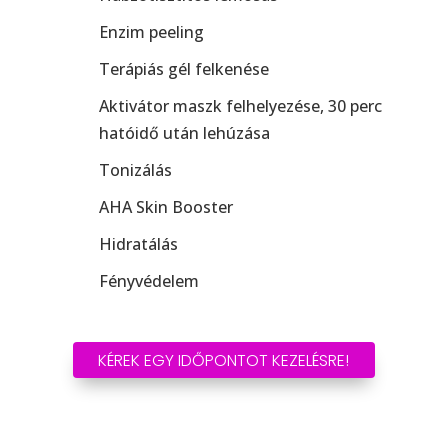
Enzim peeling
Terápiás gél felkenése
Aktivátor maszk felhelyezése, 30 perc
hatóidő után lehúzása
Tonizálás
AHA Skin Booster
Hidratálás
Fényvédelem
KÉREK EGY IDŐPONTOT KEZELÉSRE!