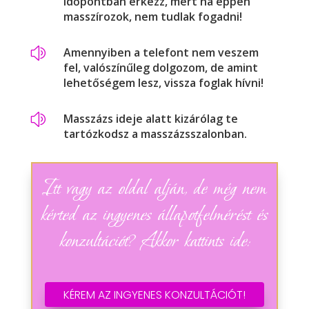
időpontban érkezz, mert ha éppen
masszírozok, nem tudlak fogadni!
z
Amennyiben a telefont nem veszem
fel, valószínűleg dolgozom, de amint
lehetőségem lesz, vissza foglak hívni!
z
Masszázs ideje alatt kizárólag te
tartózkodsz a masszázsszalonban.
Itt vagy az oldal alján, de még nem
kérted az ingyenes állapotfelmérést és
konzultációt? Akkor kattints ide:
KÉREM AZ INGYENES KONZULTÁCIÓT!