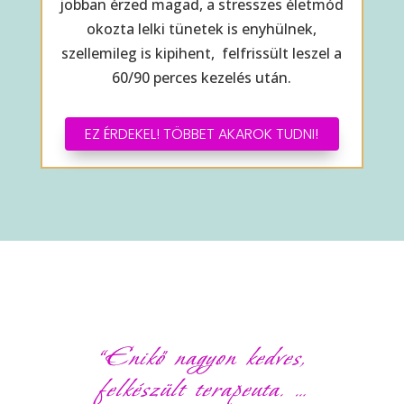
jobban érzed magad, a stresszes életmód
okozta lelki tünetek is enyhülnek,
szellemileg is kipihent, felfrissült leszel a
60/90 perces kezelés után.
EZ ÉRDEKEL! TÖBBET AKAROK TUDNI!
“Enikő nagyon kedves,
felkészült terapeuta. …