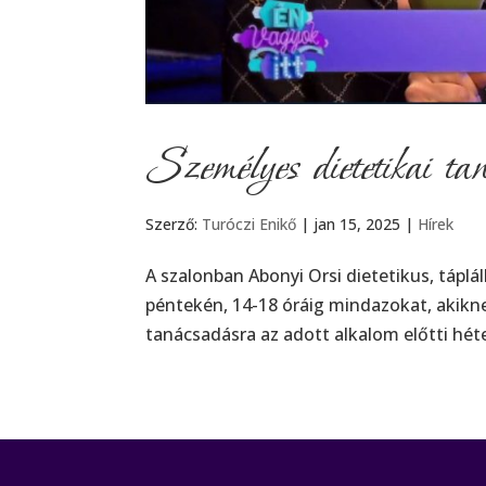
Személyes dietetikai t
Szerző:
Turóczi Enikő
|
jan 15, 2025
|
Hírek
A szalonban Abonyi Orsi dietetikus, táp
péntekén, 14-18 óráig mindazokat, akikne
tanácsadásra az adott alkalom előtti héte