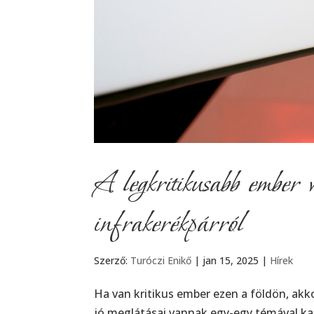
A legkritikusabb embe
infrakerékpárról
Szerző:
Turóczi Enikő
|
jan 15, 2025
|
Hírek
Ha van kritikus ember ezen a földön, akk
jó meglátásai vannak egy-egy témával ka