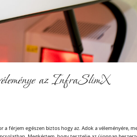
r véleménye az InfraSlimX
or a férjem egészen biztos hogy az. Adok a véleményére, m
pcsolatban. Megkértem, hogy tesztelje az újonnan beszerz