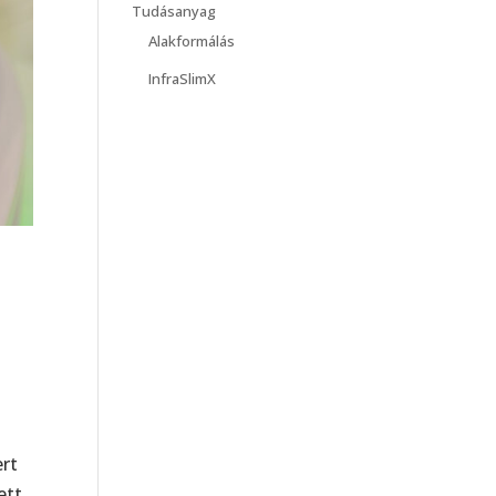
Tudásanyag
Alakformálás
InfraSlimX
ert
ett