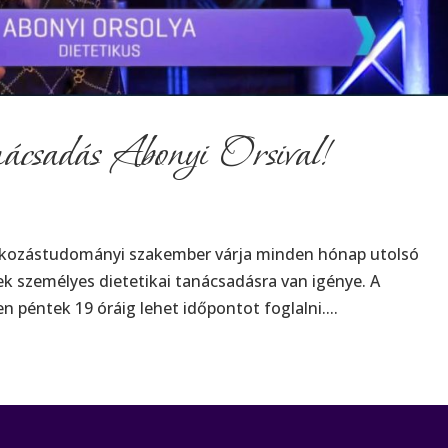
anácsadás Abonyi Orsival!
lálkozástudományi szakember várja minden hónap utolsó
k személyes dietetikai tanácsadásra van igénye. A
n péntek 19 óráig lehet időpontot foglalni....