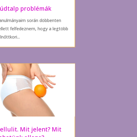
údtalp problémák
anulmányaim során döbbenten
ellett felfedeznem, hogy a legtöbb
lnőttkori...
ellulit. Mit jelent? Mit