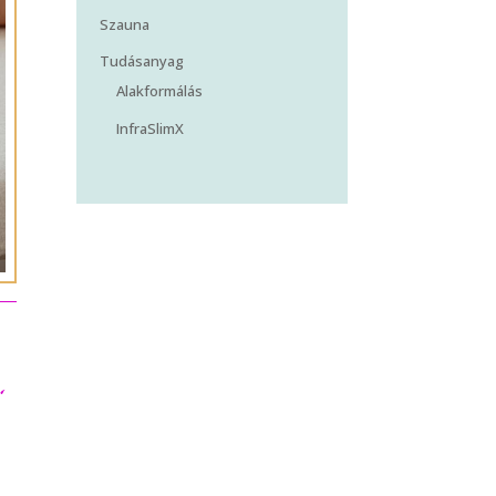
Szauna
Tudásanyag
Alakformálás
InfraSlimX
…