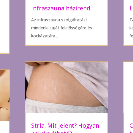
Infraszauna házirend
L
Az infraszauna szolgáltatást
T
mindenki saját felelősségére és
k
kockázatára...
fe
Stria. Mit jelent? Hogyan
C