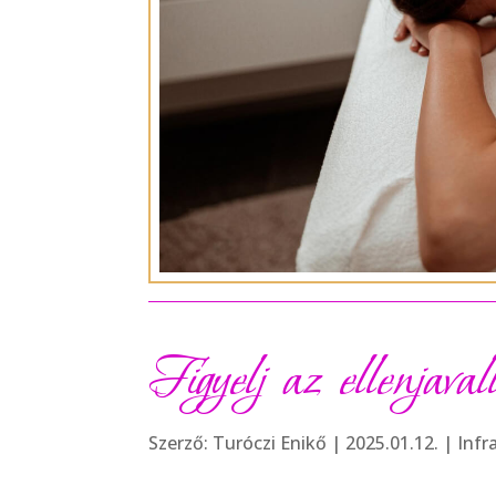
Figyelj az ellenjava
Szerző:
Turóczi Enikő
|
2025.01.12.
|
Infr