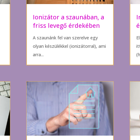
Ionizátor a szaunában, a
I
friss levegő érdekében
é
A szaunánk fel van szerelve egy
E
olyan készülékkel (ionizátorral), ami
i
arra...
(