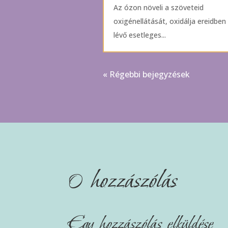
Az ózon növeli a szöveteid
oxigénellátását, oxidálja ereidben
lévő esetleges...
« Régebbi bejegyzések
0 hozzászólás
Egy hozzászólás elküldése