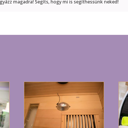
igyázz magadra! Segíts, hogy mi is segíthessünk neked!