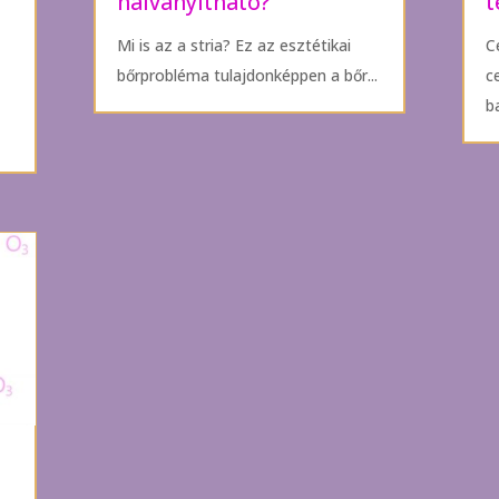
halványítható?
t
Mi is az a stria? Ez az esztétikai
C
bőrprobléma tulajdonképpen a bőr...
c
ba