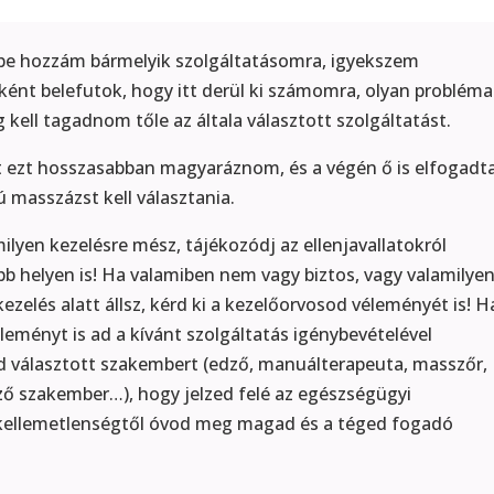
k be hozzám bármelyik szolgáltatásomra, igyekszem
ként belefutok, hogy itt derül ki számomra, olyan probléma
kell tagadnom tőle az általa választott szolgáltatást.
t ezt hosszasabban magyaráznom, és a végén ő is elfogadta
masszázst kell választania.
ilyen kezelésre mész, tájékozódj az ellenjavallatokról
bb helyen is! Ha valamiben nem vagy biztos, vagy valamilye
zelés alatt állsz, kérd ki a kezelőorvosod véleményét is! H
éleményt is ad a kívánt szolgáltatás igénybevételével
lad választott szakembert (edző, manuálterapeuta, masszőr,
ző szakember…), hogy jelzed felé az egészségügyi
k kellemetlenségtől óvod meg magad és a téged fogadó