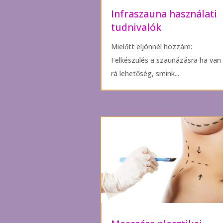
Infraszauna használati
tudnivalók
Mielőtt eljönnél hozzám:
Felkészülés a szaunázásra ha van
rá lehetőség, smink...