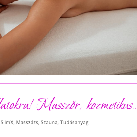
llatokra! Masszőr, kozmetikus
aSlimX
,
Masszázs
,
Szauna
,
Tudásanyag