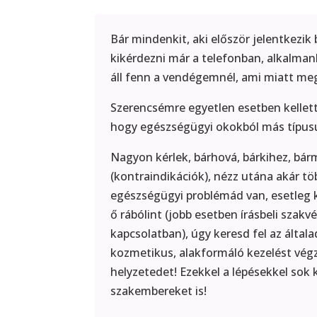
Bár mindenkit, aki először jelentkezi
kikérdezni már a telefonban, alkalman
áll fenn a vendégemnél, ami miatt meg 
Szerencsémre egyetlen esetben kellet
hogy egészségügyi okokból más típusú 
Nagyon kérlek, bárhová, bárkihez, bárm
(kontraindikációk), nézz utána akár tö
egészségügyi problémád van, esetleg ke
ő rábólint (jobb esetben írásbeli szakv
kapcsolatban), úgy keresd fel az álta
kozmetikus, alakformáló kezelést vég
helyzetedet! Ezekkel a lépésekkel so
szakembereket is!