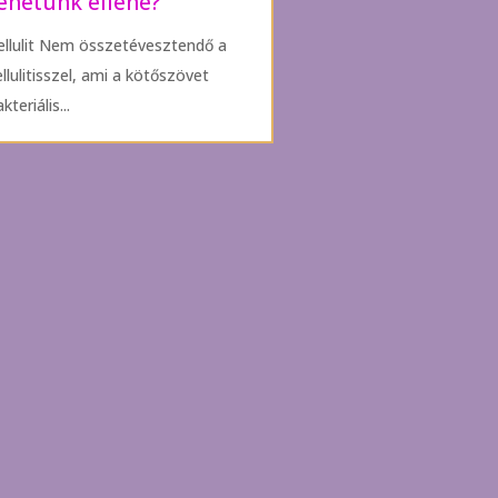
ehetünk ellene?
ellulit Nem összetévesztendő a
ellulitisszel, ami a kötőszövet
kteriális...