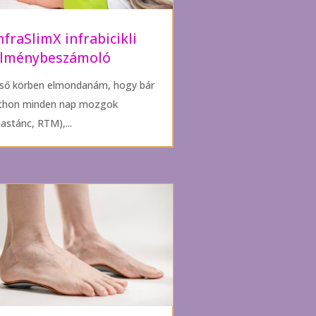
nfraSlimX infrabicikli
lménybeszámoló
lső körben elmondanám, hogy bár
tthon minden nap mozgok
hastánc, RTM),...