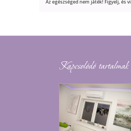
Az egészséged nem játék! Figyelj, és v
Kapcsolódó tartalmak